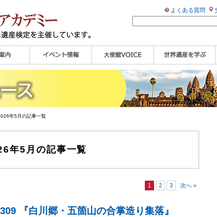
よくある質問
ンプル
ページ
講演会
大使館セミナー
展示会
講座・セミナー
ツアー情報
イベントレポート
研究員ブログ
マイスターのささや
WHAフォトギャラリ
世界遺産応援ブログ
世界遺産検定公式
学習アシスト動画
世界遺産ナビ
き
ー
HP
【pamon】
2026年5月の記事一覧
26年5月の記事一覧
1
2
3
次へ »
2,309 『白川郷・五箇山の合掌造り集落』