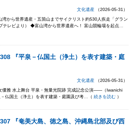
文化遺産
（2026-05-31）
富山湾から世界遺産・五箇山までサイクリスト約530人疾走「グラン
プテレビより） ◆富山湾から世界遺産へ！ 富山競輪場を起点…
12,308 『平泉－仏国土（浄土）を表す建築・庭
』
文化遺産
（2026-05-31）
優雅 水上舞台 平泉・無量光院跡 完成記念公演――（Iwanichi
『平泉－仏国土（浄土）を表す建築・庭園及び考…（
続きを読む
）
12,307 『奄美大島、徳之島、沖縄島北部及び西