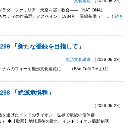
文化遺産
（2026-05-29）
グラダ・ファミリア 天空を宿す教会――（NATIONAL
ニ・ガウディの作品群』／スペイン 1984年 登録基準（ⅰ…（
続き
2,299 「新たな登録を目指して」
無形文化遺産
（2026-05-29）
ナムのフォーを無形文化遺産に――（Báo Tuổi Trẻより）
,298 「絶滅危惧種」
（2026-05-29）
復活を遂げたインドのライオン 世界で最後の個体群
HICより） ◆【動画】地球最後の群れ、インドライオン撮影秘話