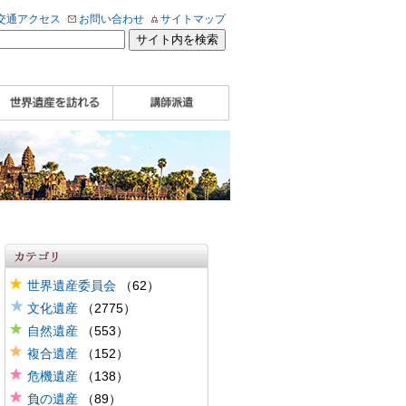
交通アクセス
お問い合わせ
サイトマップ
WHA認定講師について
WHA認定講師 紹介
WHA認定講師 紹介
自治体・民間団体関
企業関係者の方へ
学校・教育関係者の
動画
記事（会報誌）
係者の方へ
方へ
世界遺産委員会
（62）
文化遺産
（2775）
自然遺産
（553）
複合遺産
（152）
危機遺産
（138）
負の遺産
（89）