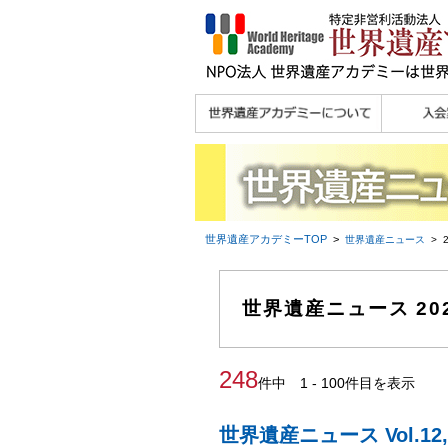
理念
メッセージ
主な活動内容
沿革
組織図・役員
研究員紹介 >>
法人会員・協賛団体
メディア協力／プレ
個人会員
法人会員
会報誌サ
会員限定
宮澤 光 MIYAZAWA, Hikaru
研究員によるメディ
／公認団体
スリリース
ア協力など
世界遺産アカデミー
TOP
>
世界遺産ニュース
> 
世界遺産ニュース 20
248
件中 1 - 100件目を表示
世界遺産ニュース Vol.1