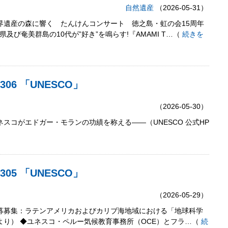
自然遺産
（2026-05-31）
世界遺産の森に響く たんけんコンサート 徳之島・虹の会15周年
及び奄美群島の10代が”好き”を鳴らす!『AMAMI T…（
続きを
306 「UNESCO」
（2026-05-30）
ネスコがエドガー・モランの功績を称える――（UNESCO 公式HP
305 「UNESCO」
（2026-05-29）
応募募集：ラテンアメリカおよびカリブ海地域における「地球科学
Pより） ◆ユネスコ・ペルー気候教育事務所（OCE）とフラ…（
続