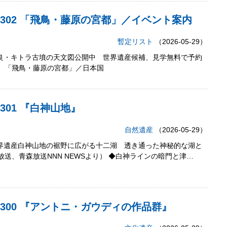
12,302 「飛鳥・藤原の宮都」／イベント案内
暫定リスト
（2026-05-29）
奈良・キトラ古墳の天文図公開中 世界遺産候補、見学無料で予約
り） 「飛鳥・藤原の宮都」／日本国
,301 『白神山地』
自然遺産
（2026-05-29）
世界遺産白神山地の裾野に広がる十二湖 透き通った神秘的な湖と
送、青森放送NNN NEWSより） ◆白神ラインの暗門と津…
2,300 『アントニ・ガウディの作品群』