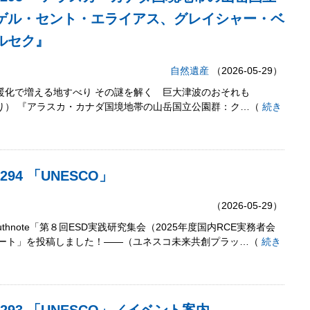
ゲル・セント・エライアス、グレイシャー・ベ
ルセク』
自然遺産
（2026-05-29）
温暖化で増える地すべり その謎を解く 巨大津波のおそれも
HICより） 『アラスカ・カナダ国境地帯の山岳国立公園群：ク…（
続き
294 「UNESCO」
（2026-05-29）
thnote「第８回ESD実践研究集会（2025年度国内RCE実務者会
ポート」を投稿しました！――（ユネスコ未来共創プラッ…（
続き