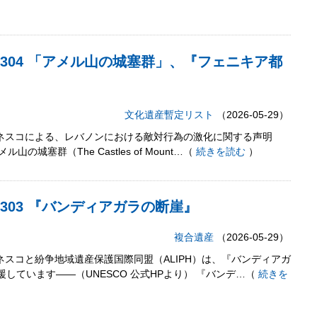
12,304 「アメル山の城塞群」、『フェニキア都
文化遺産
暫定リスト
（2026-05-29）
ユネスコによる、レバノンにおける敵対行為の激化に関する声明
山の城塞群（The Castles of Mount…（
続きを読む
）
2,303 『バンディアガラの断崖』
複合遺産
（2026-05-29）
ユネスコと紛争地域遺産保護国際同盟（ALIPH）は、『バンディアガ
しています――（UNESCO 公式HPより） 『バンデ…（
続きを