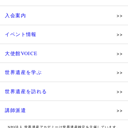
理念
入会案内
メッセージ
個人会員
主な活動
イベント情報
法人会員
沿革
講演会
会報誌サンプル
組織図・役員
大使館VOICE
大使館セミナー
会員限定ページ
研究員紹介
展示会
法人会員・協賛団体／公認団体
世界遺産を学ぶ
講座・セミナー
メディア協力／プレスリリース
研究員ブログ
ツアー情報
世界遺産を訪れる
マイスターのささやき
イベントレポート
WHAフォトギャラリー
講師派遣
世界遺産応援ブログ
WHA認定講師について
世界遺産検定 公式HP
NPO法人 世界遺産アカデミーは世界遺産検定を主催しています。