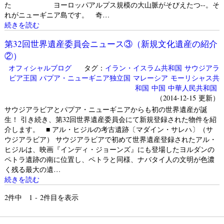
た ヨーロッパアルプス規模の大山脈がそびえたつ--。そ
れがニューギニア島です。 奇…
続きを読む
第32回世界遺産委員会ニュース③（新規文化遺産の紹介
②）
オフィシャルブログ
タグ：
イラン・イスラム共和国
サウジアラ
ビア王国
パプア・ニューギニア独立国
マレーシア
モーリシャス共
和国
中国
中華人民共和国
（2014-12-15 更新）
サウジアラビアとパプア・ニューギニアからも初の世界遺産が誕
生！ 引き続き、第32回世界遺産委員会にて新規登録された物件を紹
介します。 ■ アル・ヒジルの考古遺跡〔マダイン・サレハ〕（サ
ウジアラビア） サウジアラビアで初めて世界遺産登録されたアル・
ヒジルは、映画『インディ・ジョーンズ』にも登場したヨルダンの
ペトラ遺跡の南に位置し、ペトラと同様、ナバタイ人の文明が色濃
く残る最大の遺…
続きを読む
2
件中 1 - 2件目を表示