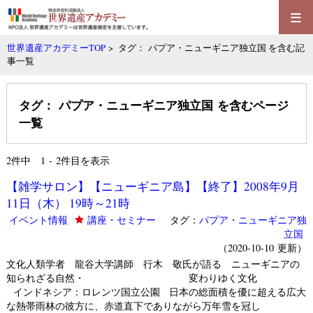
≡
世界遺産アカデミーTOP
> タグ： パプア・ニューギニア独立国 を含む記
事一覧
タグ： パプア・ニューギニア独立国 を含むページ
一覧
2
件中 1 - 2件目を表示
【雑学サロン】【ニューギニア島】【終了】2008年9月
11日（木） 19時～21時
イベント情報
講座・セミナー
タグ：
パプア・ニューギニア独
立国
（2020-10-10 更新）
文化人類学者 龍谷大学講師 行木 敬氏が語る ニューギニアの
知られざる自然・ 変わりゆく文化
インドネシア：ロレンツ国立公園 日本の総面積を優に超える広大
な熱帯雨林の彼方に、赤道直下でありながら万年雪を冠し