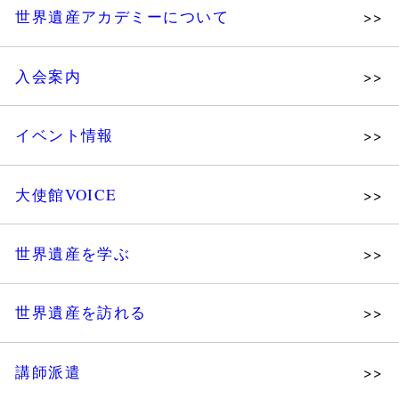
世界遺産アカデミーについて
理念
入会案内
メッセージ
個人会員
主な活動
イベント情報
法人会員
沿革
講演会
会報誌サンプル
組織図・役員
大使館VOICE
大使館セミナー
会員限定ページ
研究員紹介
展示会
法人会員・協賛団体／公認団体
世界遺産を学ぶ
講座・セミナー
メディア協力／プレスリリース
研究員ブログ
ツアー情報
世界遺産を訪れる
マイスターのささやき
イベントレポート
WHAフォトギャラリー
講師派遣
世界遺産応援ブログ