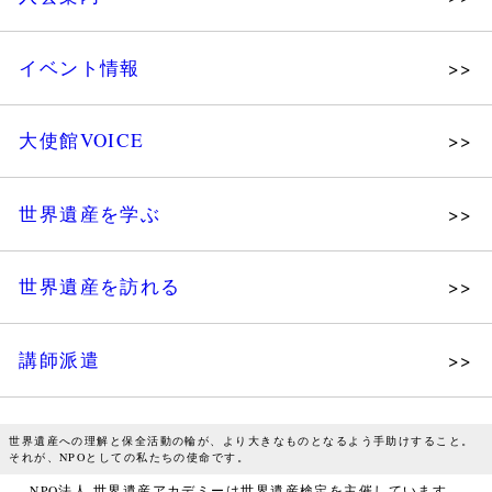
メッセージ
個人会員
主な活動内容
イベント情報
法人会員
沿革
講演会
会報誌サンプル
組織図・役員
大使館VOICE
大使館セミナー
会員限定ページ
研究員紹介
展示会
法人会員・協賛団体／公認団体
世界遺産を学ぶ
講座・セミナー
メディア協力／プレスリリース
研究員ブログ
ツアー情報
世界遺産を訪れる
マイスターのささやき
イベントレポート
WHAフォトギャラリー
講師派遣
世界遺産応援ブログ
WHA認定講師について
世界遺産検定 公式HP
世界遺産への理解と保全活動の輪が、より大きなものとなるよう手助けすること。
WHA認定講師 紹介動画
世界遺産検定 学習アシスト動画
それが、NPOとしての私たちの使命です。
WHA認定講師 紹介記事（会報誌）
NPO法人 世界遺産アカデミーは世界遺産検定を主催しています。