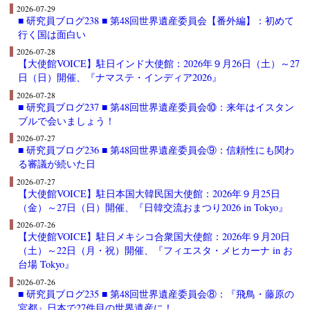
2026-07-29
■ 研究員ブログ238 ■ 第48回世界遺産委員会【番外編】：初めて
行く国は面白い
2026-07-28
【大使館VOICE】駐日インド大使館：2026年９月26日（土）～27
日（日）開催、『ナマステ・インディア2026』
2026-07-28
■ 研究員ブログ237 ■ 第48回世界遺産委員会⑩：来年はイスタン
ブルで会いましょう！
2026-07-27
■ 研究員ブログ236 ■ 第48回世界遺産委員会⑨：信頼性にも関わ
る審議が続いた日
2026-07-27
【大使館VOICE】駐日本国大韓民国大使館：2026年９月25日
（金）～27日（日）開催、『日韓交流おまつり2026 in Tokyo』
2026-07-26
【大使館VOICE】駐日メキシコ合衆国大使館：2026年９月20日
（土）～22日（月・祝）開催、『フィエスタ・メヒカーナ in お
台場 Tokyo』
2026-07-26
■ 研究員ブログ235 ■ 第48回世界遺産委員会⑧：『飛鳥・藤原の
宮都』日本で27件目の世界遺産に！