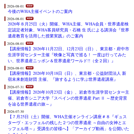
2026-08-01
今後のWHA主催イベントのご案内
2026-08-01
2026年８月25日（火）開催、WHA主催、WHA会員・世界遺産検
定認定者対象、WHA客員研究員・石橋 生 氏による講演会『世界
遺産教育を活用した授業実践』のご案内
2026-08-01
【講座情報】2026年11月22日、12月23日（日）、東京都・府中市
生涯学習センター主催『映像と写真で巡る！ 一度は行ってみた
い、世界遺産ニッポン＆世界遺産ワールド!!（全２回）』
2026-08-01
【講座情報】2026年10月18日（日）、東京都・公益財団法人 新
宿未来創造財団 主催、『旅するように学ぶ世界遺産講座』
2026-07-31
【講座情報】2026年10月23日（金）、岩倉市生涯学習センター主
催、岩倉市シニア大学『スペインの世界遺産 Part Ⅱ ～歴史背景
を辿る世界遺産の旅～』
2026-07-30
【７月25日（土）開催、WHA主催オンライン講座＃８『ギュス
ターヴ・エッフェルの残した２つの世界遺産 ～自由の女神とエ
ッフェル塔～』受講生の皆様へ】「アーカイブ動画」を公開いた