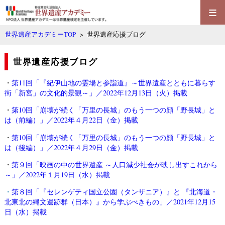
≡
世界遺産アカデミーTOP
> 世界遺産応援ブログ
世界遺産応援ブログ
・
第11回「『紀伊山地の霊場と参詣道』～世界遺産とともに暮らす
街「新宮」の文化的景観～」／2022年12月13日（火）掲載
・
第10回「崩壊が続く「万里の長城」のもう一つの顔「野長城」と
は（前編）」／2022年４月22日（金）掲載
・
第10回「崩壊が続く「万里の長城」のもう一つの顔「野長城」と
は（後編）」／2022年４月29日（金）掲載
・
第９回「映画の中の世界遺産 ～人口減少社会が映し出すこれから
～」／2022年１月19日（水）掲載
・
第８回「『セレンゲティ国立公園（タンザニア）』と 『北海道・
北東北の縄文遺跡群（日本）』から学ぶべきもの」／2021年12月15
日（水）掲載