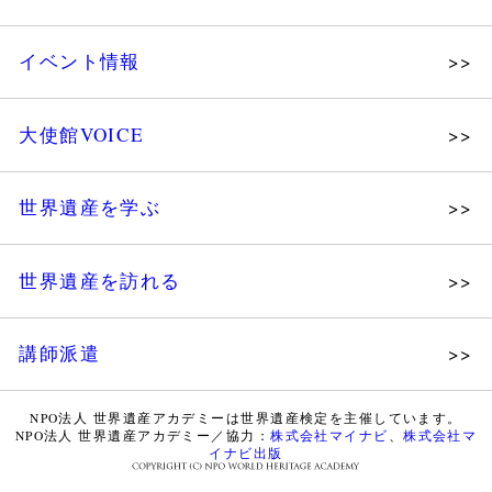
メッセージ
個人会員
主な活動
イベント情報
法人会員
沿革
講演会
会報誌サンプル
組織図・役員
大使館VOICE
大使館セミナー
会員限定ページ
研究員紹介
展示会
法人会員・協賛団体／公認団体
世界遺産を学ぶ
講座・セミナー
メディア協力／プレスリリース
研究員ブログ
ツアー情報
世界遺産を訪れる
マイスターのささやき
イベントレポート
WHAフォトギャラリー
講師派遣
世界遺産応援ブログ
WHA認定講師について
世界遺産検定 公式HP
NPO法人 世界遺産アカデミーは世界遺産検定を主催しています。
NPO法人 世界遺産アカデミー／協力：
株式会社マイナビ
、
株式会社マ
WHA認定講師 紹介動画
世界遺産検定 学習アシスト動画
イナビ出版
WHA認定講師 紹介記事（会報誌）
世界遺産ナビ【pamon】