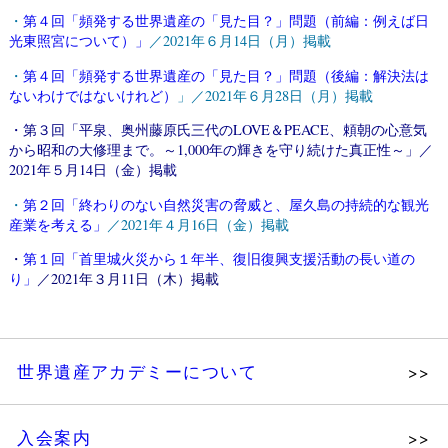
・
第４回「頻発する世界遺産の「見た目？」問題（前編：例えば日
光東照宮について）」
／2021年６月14日（月）掲載
・
第４回「頻発する世界遺産の「見た目？」問題（後編：解決法は
ないわけではないけれど）
」／2021年６月28日（月）掲載
・
第３回「平泉、奥州藤原氏三代のLOVE＆PEACE、頼朝の心意気
から昭和の大修理まで。～1,000年の輝きを守り続けた真正性～」
／
2021年５月14日（金）掲載
・
第２回「終わりのない自然災害の脅威と、屋久島の持続的な観光
産業を考える」
／2021年４月16日（金）掲載
・
第１回「首里城火災から１年半、復旧復興支援活動の長い道の
り」
／2021年３月11日（木）掲載
世界遺産アカデミーについて
理念
入会案内