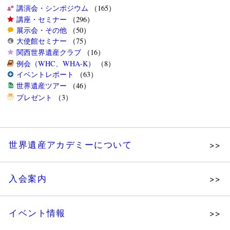
講演会・シンポジウム
（165）
講座・セミナー
（296）
展示会・その他
（50）
大使館セミナー
（75）
関西世界遺産クラブ
（16）
例会（WHC、WHA-K）
（8）
イベントレポート
（63）
世界遺産ツアー
（46）
プレゼント
（3）
世界遺産アカデミーについて
理念
入会案内
メッセージ
個人会員
主な活動
イベント情報
法人会員
沿革