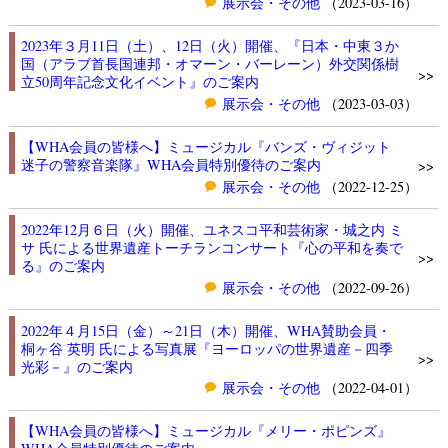
展示会・その他
（2023-03-16）
2023年３月11日（土）、12日（火）開催、『日本・中東３か
国（アラブ首長国連邦・オマーン・バーレーン）外交関係樹
>>
立50周年記念文化イベント』のご案内
展示会・その他
（2023-03-03）
【WHA会員の皆様へ】ミュージカル『バンズ・ヴィジット
迷子の警察音楽隊』WHA会員特別優待のご案内
>>
展示会・その他
（2022-12-25）
2022年12月６日（火）開催、ユネスコ平和芸術家・城之内 ミ
サ 氏による世界遺産トーチランコンサート『心の平和を奏で
>>
る』のご案内
展示会・その他
（2022-09-26）
2022年４月15日（金）～21日（木）開催、WHA賛助会員・
桐ヶ谷 英明 氏による写真展『ヨーロッパの世界遺産－四季
>>
光彩－』のご案内
展示会・その他
（2022-04-01）
【WHA会員の皆様へ】ミュージカル『メリー・ポピンズ』