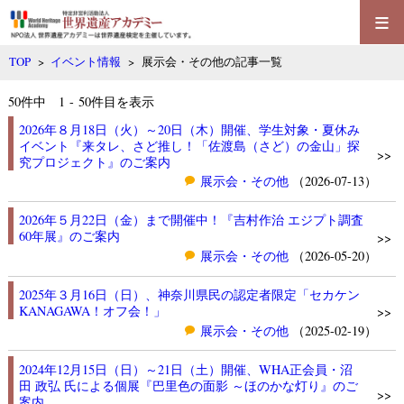
≡
TOP
>
イベント情報
> 展示会・その他の記事一覧
50
件中 1 - 50件目を表示
2026年８月18日（火）～20日（木）開催、学生対象・夏休み
イベント『来タレ、さど推し！「佐渡島（さど）の金山」探
>>
究プロジェクト』のご案内
展示会・その他
（2026-07-13）
2026年５月22日（金）まで開催中！『吉村作治 エジプト調査
60年展』のご案内
>>
展示会・その他
（2026-05-20）
2025年３月16日（日）、神奈川県民の認定者限定「セカケン
KANAGAWA！オフ会！」
>>
展示会・その他
（2025-02-19）
2024年12月15日（日）～21日（土）開催、WHA正会員・沼
田 政弘 氏による個展『巴里色の面影 ～ほのかな灯り』のご
>>
案内