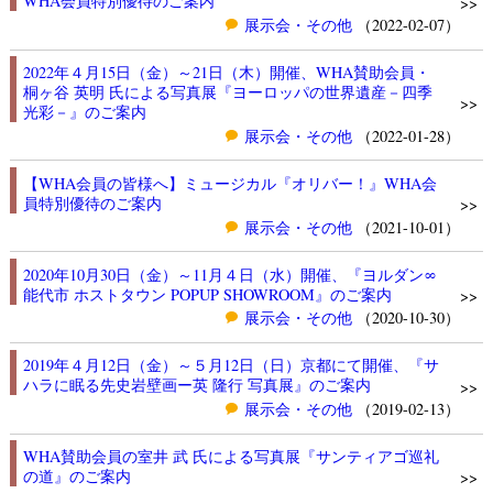
WHA会員特別優待のご案内
>>
展示会・その他
（2022-02-07）
2022年４月15日（金）～21日（木）開催、WHA賛助会員・
桐ヶ谷 英明 氏による写真展『ヨーロッパの世界遺産－四季
>>
光彩－』のご案内
展示会・その他
（2022-01-28）
【WHA会員の皆様へ】ミュージカル『オリバー！』WHA会
員特別優待のご案内
>>
展示会・その他
（2021-10-01）
2020年10月30日（金）～11月４日（水）開催、『ヨルダン∞
能代市 ホストタウン POPUP SHOWROOM』のご案内
>>
展示会・その他
（2020-10-30）
2019年４月12日（金）～５月12日（日）京都にて開催、『サ
ハラに眠る先史岩壁画ー英 隆行 写真展』のご案内
>>
展示会・その他
（2019-02-13）
WHA賛助会員の室井 武 氏による写真展『サンティアゴ巡礼
の道』のご案内
>>