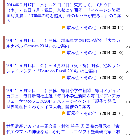
2014年９月17日（水）～21日（日）東京にて、10月９日
（木）～13日（月・祝日）京都にて開催、『イヘーレン岩壁
画写真展 ～5000年の時を超え、緑のサハラが甦る～』のご案
>>
内
展示会・その他
（2014-08-13）
2014年９月13日（土）開催、群馬県大泉町観光協会『大泉カ
ルナバル Carnaval2014』のご案内
>>
展示会・その他
（2014-08-06）
2014年９月12日（金）～９月23日（火・祝）開催、池袋サン
シャインシティ『Festa do Brasil 2014』のご案内
>>
展示会・その他
（2014-08-06）
2014年８月23日（土）開催、毎日小学生新聞、毎日メディア
カフェ、毎日新聞社主催『毎日小学生新聞＆毎日メディアカ
フェ 学びのフェス2014』ステージイベント「親子で発見！
>>
世界遺産わくわくクイズ大会」開催のご案内
展示会・その他
（2014-08-01）
世界遺産アカデミー正会員・村治 笙子 氏 監修の展示会『古
代エジプトの神秘を追いかけて ～エジプト壁画研究家・村
>>