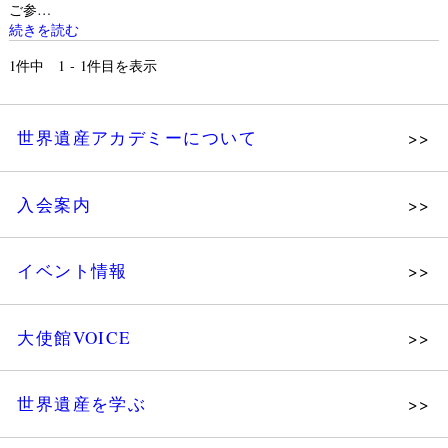
ご参…
続きを読む
1
件中 1 - 1件目を表示
世界遺産アカデミーについて
理念
入会案内
メッセージ
個人会員
主な活動
イベント情報
法人会員
沿革
講演会
会報誌サンプル
組織図・役員
大使館VOICE
大使館セミナー
会員限定ページ
研究員紹介
展示会
法人会員・協賛団体／公認団体
世界遺産を学ぶ
講座・セミナー
メディア協力／プレスリリース