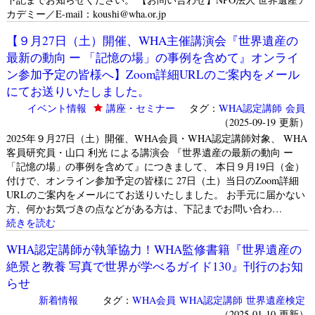
カデミー／E-mail：koushi@wha.or.jp
【９月27日（土）開催、WHA主催講演会『世界遺産の
最新の動向 ー 「記憶の場」の事例を含めて』オンライ
ン参加予定の皆様へ】Zoom詳細URLのご案内をメール
にてお送りいたしました。
イベント情報
講座・セミナー
タグ：
WHA認定講師
会員
（2025-09-19 更新）
2025年９月27日（土）開催、WHA会員・WHA認定講師対象、 WHA
客員研究員・山口 利光 による講演会 『世界遺産の最新の動向 ー
「記憶の場」の事例を含めて』につきまして、 本日９月19日（金）
付けで、オンライン参加予定の皆様に 27日（土）当日のZoom詳細
URLのご案内をメールにてお送りいたしました。 お手元に届かない
方、何かお気づきの点などがある方は、下記までお問い合わ…
続きを読む
WHA認定講師が執筆協力！WHA監修書籍『世界遺産の
絶景と教養 写真で世界が学べるガイド130』刊行のお知
らせ
新着情報
タグ：
WHA会員
WHA認定講師
世界遺産検定
（2025-01-10 更新）