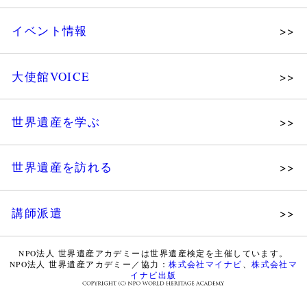
個人会員
主な活動
イベント情報
法人会員
沿革
講演会
会報誌サンプル
組織図・役員
大使館VOICE
大使館セミナー
会員限定ページ
研究員紹介
展示会
法人会員・協賛団体／公認団体
世界遺産を学ぶ
講座・セミナー
メディア協力／プレスリリース
研究員ブログ
ツアー情報
世界遺産を訪れる
マイスターのささやき
イベントレポート
WHAフォトギャラリー
講師派遣
世界遺産応援ブログ
WHA認定講師について
世界遺産検定 公式HP
NPO法人 世界遺産アカデミーは世界遺産検定を主催しています。
NPO法人 世界遺産アカデミー／協力：
株式会社マイナビ
、
株式会社マ
WHA認定講師 紹介動画
世界遺産検定 学習アシスト動画
イナビ出版
WHA認定講師 紹介記事（会報誌）
世界遺産ナビ【pamon】