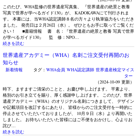
このたび、WHA監修の世界遺産写真集、 『世界遺産の絶景と教養
写真で世界が学べるガイド130』が、 KADOKAWAにて刊行されま
す。 本書には、当WHA認定講師８名の方々より執筆協力をいただき
ました。 発売日は２月26日（水）。 ぜひともお手に取ってご覧くだ
さい！ ■書籍情報 書 名：『世界遺産の絶景と教養 写真で世界
が学べるガイド130』 監 修：NPO…
続きを読む
世界遺産アカデミー（WHA）名刺ご注文受付再開のお
知らせ
新着情報
タグ：
WHA会員
WHA認定講師
世界遺産検定マイス
ター
（2024-10-09 更新）
時下、ますますご清栄のことと、お慶び申し上げます。 平素より、
格別のお引き立てを賜り、厚く感謝申し上げます。 このたび、世界
遺産アカデミー（WHA）のオリジナル名刺につきまして、 デザイン
や記載項目を改訂するにあたり、 皆様からのご注文受付を一時的に
停止させていただいておりましたが、 10月９日（水）より再開いた
しました。 お待ちいただいた皆様にはご不便をおかけし、心よりお
詫び…
続きを読む