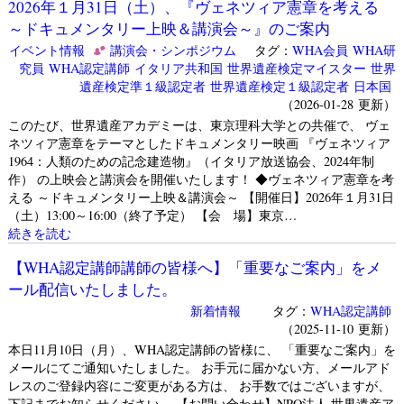
2026年１月31日（土）、『ヴェネツィア憲章を考える
～ドキュメンタリー上映＆講演会～』のご案内
イベント情報
講演会・シンポジウム
タグ：
WHA会員
WHA研
究員
WHA認定講師
イタリア共和国
世界遺産検定マイスター
世界
遺産検定準１級認定者
世界遺産検定１級認定者
日本国
（2026-01-28 更新）
このたび、世界遺産アカデミーは、東京理科大学との共催で、 ヴェ
ネツィア憲章をテーマとしたドキュメンタリー映画 『ヴェネツィア
1964：人類のための記念建造物』（イタリア放送協会、2024年制
作） の上映会と講演会を開催いたします！ ◆ヴェネツィア憲章を考
える ～ドキュメンタリー上映＆講演会～ 【開催日】2026年１月31日
（土）13:00～16:00（終了予定） 【会 場】東京…
続きを読む
【WHA認定講師講師の皆様へ】「重要なご案内」をメ
ール配信いたしました。
新着情報
タグ：
WHA認定講師
（2025-11-10 更新）
本日11月10日（月）、WHA認定講師の皆様に、 「重要なご案内」を
メールにてご通知いたしました。 お手元に届かない方、メールアド
レスのご登録内容にご変更がある方は、 お手数ではございますが、
下記までお知らせください。 【お問い合わせ】NPO法人 世界遺産ア