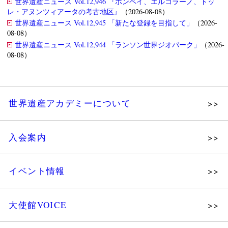
世界遺産ニュース Vol.12,946 『ポンペイ、エルコラーノ、トッ
レ・アヌンツィアータの考古地区』
（2026-08-08）
世界遺産ニュース Vol.12,945 「新たな登録を目指して」
（2026-
08-08）
世界遺産ニュース Vol.12,944 「ランソン世界ジオパーク」
（2026-
08-08）
世界遺産アカデミーについて
理念
入会案内
メッセージ
個人会員
主な活動
イベント情報
法人会員
沿革
講演会
会報誌サンプル
組織図・役員
大使館VOICE
大使館セミナー
会員限定ページ
研究員紹介