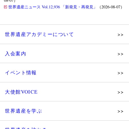
08-07）
世界遺産ニュース Vol.12,936 「新発見・再発見」
（2026-08-07）
世界遺産アカデミーについて
理念
入会案内
メッセージ
個人会員
主な活動
イベント情報
法人会員
沿革
講演会
会報誌サンプル
組織図・役員
大使館VOICE
大使館セミナー
会員限定ページ
研究員紹介
展示会
法人会員・協賛団体／公認団体
世界遺産を学ぶ
講座・セミナー
メディア協力／プレスリリース
研究員ブログ
ツアー情報