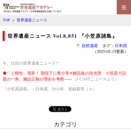
≡
TOP
>
世界遺産ニュース
世界遺産ニュース Vol.8,851 『小笠原諸島』
自然遺産
タグ：
日本国
（2025-02-15更新）
今、注目の世界遺産ニュース!!
◆
「ど根性」発芽！ 階段下に希少草✕解説板の珍光景 小笠原で話
題の一角、施設広報が理由を考察――
（J-CASTニュースより）
『小笠原諸島』／日本国 2011年 登録基準（ⅹ）
カテゴリ