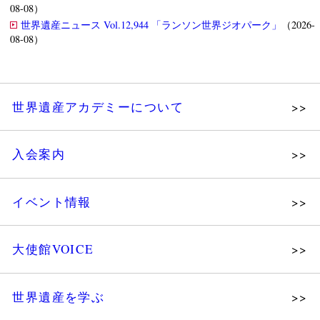
08-08）
世界遺産ニュース Vol.12,944 「ランソン世界ジオパーク」
（2026-
08-08）
世界遺産アカデミーについて
理念
入会案内
メッセージ
個人会員
主な活動
イベント情報
法人会員
沿革
講演会
会報誌サンプル
組織図・役員
大使館VOICE
大使館セミナー
会員限定ページ
研究員紹介
展示会
法人会員・協賛団体／公認団体
世界遺産を学ぶ
講座・セミナー
メディア協力／プレスリリース