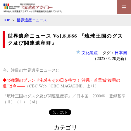
≡
TOP
>
世界遺産ニュース
世界遺産ニュース Vol.8,886 『琉球王国のグス
ク及び関連遺産群』
文化遺産
タグ：
日本国
（2025-02-20更新）
今、注目の世界遺産ニュース!!
◆
45種類のブレンド泡盛もその日を待つ！ 沖縄・首里城”復興の
道”は今――
（CBC Web「CBC MAGAGINE」より）
『琉球王国のグスク及び関連遺産群』／日本国 2000年 登録基準
（ⅱ）（ⅲ）（ⅵ）
カテゴリ