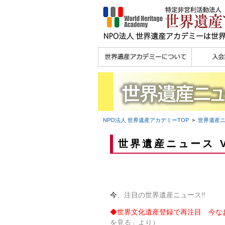
理念
メッセージ
主な活動内容
沿革
組織図・役員
研究員紹介 >>
法人会員・協賛団体
メディア協力／プレ
個人会員
法人会員
会報誌サ
会員限定
宮澤 光 MIYAZAWA, Hikaru
研究員によるメディ
／公認団体
スリリース
ア協力など
NPO法人 世界遺産アカデミー
TOP
>
世界遺産
世界遺産ニュース V
今
、注目の世界遺産ニュース!!
◆
世界文化遺産登録で再注目 今な
を見る」より）