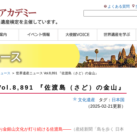
よくある質問
ンプル
ページ
講演会
大使館セミナー
展示会
講座・セミナー
ツアー情報
イベントレポート
研究員ブログ
マイスターのささや
WHAフォトギャラリ
世界遺産応援ブログ
世界遺産検定公式
学習アシスト動画
世界遺産ナビ
き
ー
HP
【pamon】
ニュース
> 世界遺産ニュース Vol.8,891 『佐渡島（さど）の金山』
ol.8,891 『佐渡島（さど）の金山』
文化遺産
タグ：
日本国
（2025-02-21更新）
お金銀山文化が灯り続ける佐渡島――
（産経新聞「島を歩く 日本