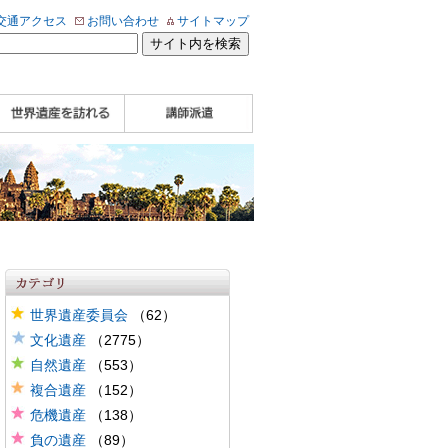
交通アクセス
お問い合わせ
サイトマップ
WHA認定講師について
WHA認定講師 紹介
WHA認定講師 紹介
自治体・民間団体関
企業関係者の方へ
学校・教育関係者の
動画
記事（会報誌）
係者の方へ
方へ
世界遺産委員会
（62）
文化遺産
（2775）
自然遺産
（553）
複合遺産
（152）
危機遺産
（138）
負の遺産
（89）