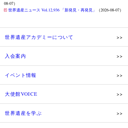
08-07）
世界遺産ニュース Vol.12,936 「新発見・再発見」
（2026-08-07）
世界遺産アカデミーについて
理念
入会案内
メッセージ
個人会員
主な活動
イベント情報
法人会員
沿革
講演会
会報誌サンプル
組織図・役員
大使館VOICE
大使館セミナー
会員限定ページ
研究員紹介
展示会
法人会員・協賛団体／公認団体
世界遺産を学ぶ
講座・セミナー
メディア協力／プレスリリース
研究員ブログ