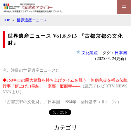
≡
TOP
>
世界遺産ニュース
世界遺産ニュース Vol.8,913 『古都京都の文化
財』
文化遺産
タグ：
日本国
（2025-02-24更新）
今、注目の世界遺産ニュース!!
◆
150キロの巨大鏡餅を持ち上げタイムを競う 無病息災を祈る伝統
行事「餅上げ力奉納」 京都・醍醐寺――
（読売テレビ YTV NEWS
NNNより）
『古都京都の文化財』／日本国 1994年 登録基準（ⅱ）（ⅳ）
カテゴリ