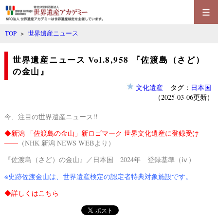
≡
TOP
>
世界遺産ニュース
世界遺産ニュース Vol.8,958 『佐渡島（さど）
の金山』
文化遺産
タグ：
日本国
（2025-03-06更新）
今、注目の世界遺産ニュース!!
◆
新潟 「佐渡島の金山」新ロゴマーク 世界文化遺産に登録受け
――
（NHK 新潟 NEWS WEBより）
『佐渡島（さど）の金山』／日本国 2024年 登録基準（ⅳ）
※
史跡佐渡金山
は、
世界遺産検定の認定者特典対象施設
です。
◆詳しくは
こちら