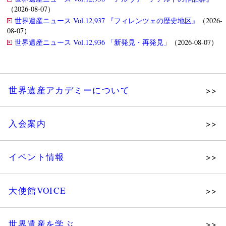
（2026-08-07）
世界遺産ニュース Vol.12,937 『フィレンツェの歴史地区』
（2026-
08-07）
世界遺産ニュース Vol.12,936 「新発見・再発見」
（2026-08-07）
世界遺産アカデミーについて
理念
入会案内
メッセージ
個人会員
主な活動
イベント情報
法人会員
沿革
講演会
会報誌サンプル
組織図・役員
大使館VOICE
大使館セミナー
会員限定ページ
研究員紹介
展示会
法人会員・協賛団体／公認団体
世界遺産を学ぶ