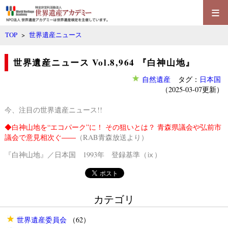
≡
TOP
>
世界遺産ニュース
世界遺産ニュース Vol.8,964 『白神山地』
自然遺産
タグ：
日本国
（2025-03-07更新）
今、注目の世界遺産ニュース!!
◆
白神山地を“エコパーク”に！ その狙いとは？ 青森県議会や弘前市
議会で意見相次ぐ――
（RAB青森放送より）
『白神山地』／日本国 1993年 登録基準（ⅸ）
カテゴリ
世界遺産委員会
（62）