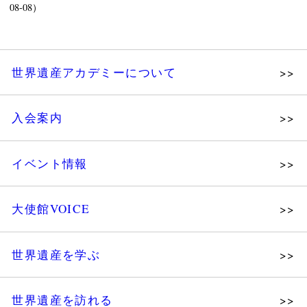
08-08）
世界遺産アカデミーについて
理念
入会案内
メッセージ
個人会員
主な活動
イベント情報
法人会員
沿革
講演会
会報誌サンプル
組織図・役員
大使館VOICE
大使館セミナー
会員限定ページ
研究員紹介
展示会
法人会員・協賛団体／公認団体
世界遺産を学ぶ
講座・セミナー
メディア協力／プレスリリース
研究員ブログ
ツアー情報
世界遺産を訪れる