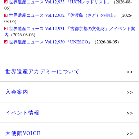
世界遺産ニュース Vol.12,933 「IUCNレッドリスト」
（2026-08-
06）
世界遺産ニュース Vol.12,932 『佐渡島（さど）の金山』
（2026-
08-06）
世界遺産ニュース Vol.12,931 『古都京都の文化財』／イベント案
内
（2026-08-06）
世界遺産ニュース Vol.12,930 「UNESCO」
（2026-08-05）
世界遺産アカデミーについて
理念
入会案内
メッセージ
個人会員
主な活動
イベント情報
法人会員
沿革
講演会
会報誌サンプル
組織図・役員
大使館VOICE
大使館セミナー