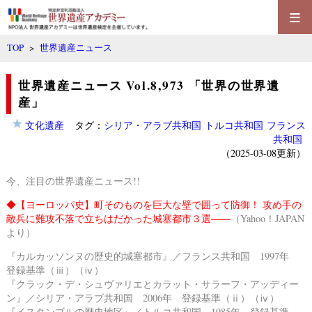
≡
TOP
>
世界遺産ニュース
世界遺産ニュース Vol.8,973 「世界の世界遺
産」
文化遺産
タグ：
シリア・アラブ共和国
トルコ共和国
フランス
共和国
（2025-03-08更新）
今、注目の世界遺産ニュース!!
◆
【ヨーロッパ史】町そのものを巨大な壁で囲って防御！ 攻め手の
敵兵に難攻不落で立ちはだかった城塞都市３選――
（Yahoo！JAPAN
より）
『カルカッソンヌの歴史的城塞都市』／フランス共和国 1997年
登録基準（ⅲ）（ⅳ）
『クラック・デ・シュヴァリエとカラット・サラーフ・アッディー
ン』／シリア・アラブ共和国 2006年 登録基準（ⅱ）（ⅳ）
『イスタンブルの歴史地区』／トルコ共和国 1985年 登録基準