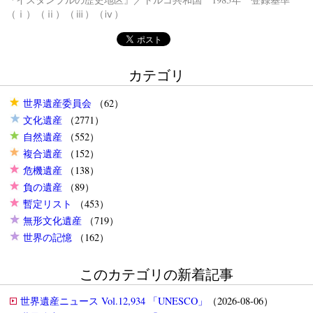
（ⅰ）（ⅱ）（ⅲ）（ⅳ）
カテゴリ
世界遺産委員会
（62）
文化遺産
（2771）
自然遺産
（552）
複合遺産
（152）
危機遺産
（138）
負の遺産
（89）
暫定リスト
（453）
無形文化遺産
（719）
世界の記憶
（162）
このカテゴリの新着記事
世界遺産ニュース Vol.12,934 「UNESCO」
（2026-08-06）