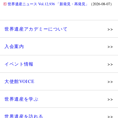
世界遺産ニュース Vol.12,936 「新発見・再発見」
（2026-08-07）
世界遺産アカデミーについて
理念
入会案内
メッセージ
個人会員
主な活動
イベント情報
法人会員
沿革
講演会
会報誌サンプル
組織図・役員
大使館VOICE
大使館セミナー
会員限定ページ
研究員紹介
展示会
法人会員・協賛団体／公認団体
世界遺産を学ぶ
講座・セミナー
メディア協力／プレスリリース
研究員ブログ
ツアー情報
世界遺産を訪れる