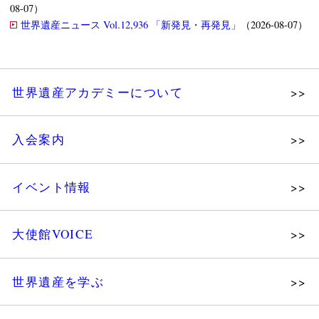
08-07）
世界遺産ニュース Vol.12,936 「新発見・再発見」
（2026-08-07）
世界遺産アカデミーについて
理念
入会案内
メッセージ
個人会員
主な活動
イベント情報
法人会員
沿革
講演会
会報誌サンプル
組織図・役員
大使館VOICE
大使館セミナー
会員限定ページ
研究員紹介
展示会
法人会員・協賛団体／公認団体
世界遺産を学ぶ
講座・セミナー
メディア協力／プレスリリース
研究員ブログ