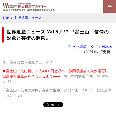
≡
TOP
>
世界遺産ニュース
世界遺産ニュース Vol.9,027 『富士山－信仰の
対象と芸術の源泉』
文化遺産
タグ：
日本国
（2025-03-17更新）
今、注目の世界遺産ニュース!!
◆
富士山「入山料」１人4,000円徴収へ 静岡県議会で条例案可決
山梨県と足並みをそろえる形で――
（SBS静岡放送「SBS NEWS」
より）
『富士山－信仰の対象と芸術の源泉』／日本国 2013年 登録基準
（ⅲ）（ⅵ）