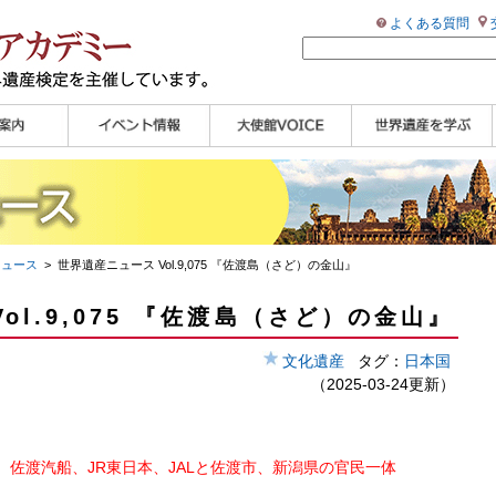
よくある質問
ンプル
ページ
講演会
大使館セミナー
展示会
講座・セミナー
ツアー情報
イベントレポート
研究員ブログ
マイスターのささや
WHAフォトギャラリ
世界遺産応援ブログ
世界遺産検定公式
学習アシスト動画
世界遺産ナビ
き
ー
HP
【pamon】
ニュース
> 世界遺産ニュース Vol.9,075 『佐渡島（さど）の金山』
ol.9,075 『佐渡島（さど）の金山』
文化遺産
タグ：
日本国
（2025-03-24更新）
佐渡汽船、JR東日本、JALと佐渡市、新潟県の官民一体