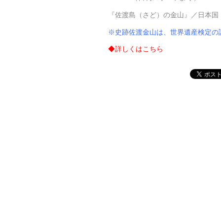
『佐渡島（さど）の金山』／日本国 
※
史跡佐渡金山
は、
世界遺産検定の
◆詳しくは
こちら