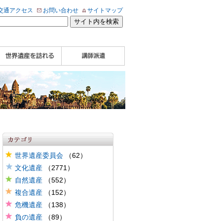
交通アクセス
お問い合わせ
サイトマップ
WHA認定講師について
WHA認定講師 紹介
WHA認定講師 紹介
自治体・民間団体関
企業関係者の方へ
学校・教育関係者の
動画
記事（会報誌）
係者の方へ
方へ
世界遺産委員会
（62）
文化遺産
（2771）
自然遺産
（552）
複合遺産
（152）
危機遺産
（138）
負の遺産
（89）