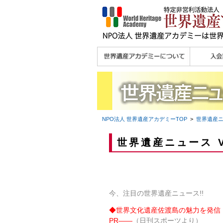
理念
メッセージ
主な活動内容
沿革
組織図・役員
研究員紹介 >>
法人会員・協賛団体
メディア協力／プレ
個人会員
法人会員
会報誌サ
会員限定
宮澤 光 MIYAZAWA, Hikaru
研究員によるメディ
／公認団体
スリリース
ア協力など
NPO法人 世界遺産アカデミー
TOP
>
世界遺産
世界遺産ニュース V
今、注目の世界遺産ニュース!!
◆
世界文化遺産佐渡島の魅力を発信 
PR――
（日刊スポーツより）