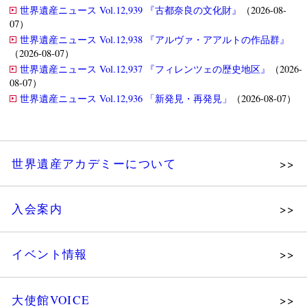
世界遺産ニュース Vol.12,939 『古都奈良の文化財』
（2026-08-
07）
世界遺産ニュース Vol.12,938 『アルヴァ・アアルトの作品群』
（2026-08-07）
世界遺産ニュース Vol.12,937 『フィレンツェの歴史地区』
（2026-
08-07）
世界遺産ニュース Vol.12,936 「新発見・再発見」
（2026-08-07）
世界遺産アカデミーについて
理念
入会案内
メッセージ
個人会員
主な活動
イベント情報
法人会員
沿革
講演会
会報誌サンプル
組織図・役員
大使館VOICE