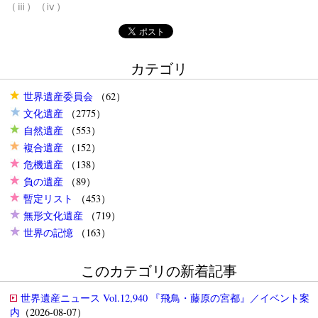
（ⅲ）（ⅳ）
カテゴリ
世界遺産委員会
（62）
文化遺産
（2775）
自然遺産
（553）
複合遺産
（152）
危機遺産
（138）
負の遺産
（89）
暫定リスト
（453）
無形文化遺産
（719）
世界の記憶
（163）
このカテゴリの新着記事
世界遺産ニュース Vol.12,940 『飛鳥・藤原の宮都』／イベント案
内
（2026-08-07）