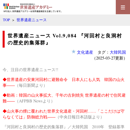
≡
TOP
>
世界遺産ニュース
世界遺産ニュース Vol.9,084 『河回村と良洞村
の歴史的集落群』
文化遺産
タグ：
大韓民国
（2025-03-27更新）
今、注目の世界遺産ニュース!!
◆
世界遺産の安東河回村に避難命令 日本人にも人気 韓国の山火
事――
（毎日新聞より）
◆
動画：韓国の山火事拡大、千年の古刹焼失 世界遺産の村で住民避
難――
（AFPBB Newsより）
◆
山火事の煙に覆われた世界文化遺産・河回村……「ここだけは守
らなくては」防御総力戦――
（中央日報日本語版より）
『河回村と良洞村の歴史的集落群』／大韓民国 2010年 登録基準