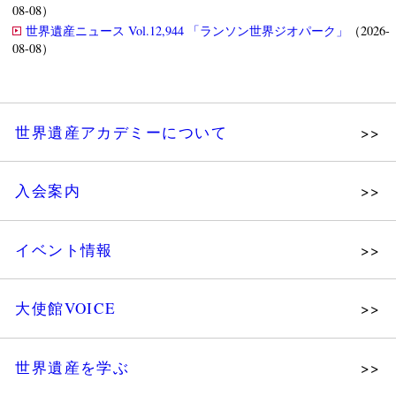
08-08）
世界遺産ニュース Vol.12,944 「ランソン世界ジオパーク」
（2026-
08-08）
世界遺産アカデミーについて
理念
入会案内
メッセージ
個人会員
主な活動
イベント情報
法人会員
沿革
講演会
会報誌サンプル
組織図・役員
大使館VOICE
大使館セミナー
会員限定ページ
研究員紹介
展示会
法人会員・協賛団体／公認団体
世界遺産を学ぶ
講座・セミナー
メディア協力／プレスリリース