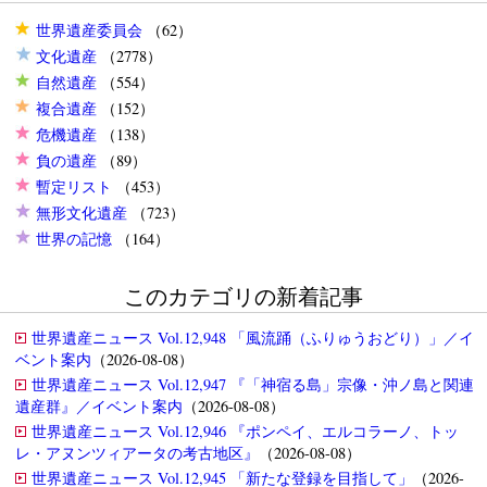
世界遺産委員会
（62）
文化遺産
（2778）
自然遺産
（554）
複合遺産
（152）
危機遺産
（138）
負の遺産
（89）
暫定リスト
（453）
無形文化遺産
（723）
世界の記憶
（164）
このカテゴリの新着記事
世界遺産ニュース Vol.12,948 「風流踊（ふりゅうおどり）」／イ
ベント案内
（2026-08-08）
世界遺産ニュース Vol.12,947 『「神宿る島」宗像・沖ノ島と関連
遺産群』／イベント案内
（2026-08-08）
世界遺産ニュース Vol.12,946 『ポンペイ、エルコラーノ、トッ
レ・アヌンツィアータの考古地区』
（2026-08-08）
世界遺産ニュース Vol.12,945 「新たな登録を目指して」
（2026-