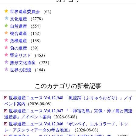
世界遺産委員会
（62）
文化遺産
（2778）
自然遺産
（554）
複合遺産
（152）
危機遺産
（138）
負の遺産
（89）
暫定リスト
（453）
無形文化遺産
（723）
世界の記憶
（164）
このカテゴリの新着記事
世界遺産ニュース Vol.12,948 「風流踊（ふりゅうおどり）」／イ
ベント案内
（2026-08-08）
世界遺産ニュース Vol.12,947 『「神宿る島」宗像・沖ノ島と関連
遺産群』／イベント案内
（2026-08-08）
世界遺産ニュース Vol.12,946 『ポンペイ、エルコラーノ、トッ
レ・アヌンツィアータの考古地区』
（2026-08-08）