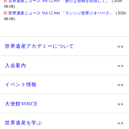
世界遺産ニュース Vol.12,945 「新たな登録を目指して」
（2026-
08-08）
世界遺産ニュース Vol.12,944 「ランソン世界ジオパーク」
（2026-
08-08）
世界遺産アカデミーについて
理念
入会案内
メッセージ
個人会員
主な活動
イベント情報
法人会員
沿革
講演会
会報誌サンプル
組織図・役員
大使館VOICE
大使館セミナー
会員限定ページ
研究員紹介
展示会
法人会員・協賛団体／公認団体
世界遺産を学ぶ
講座・セミナー