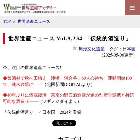
≡
TOP
>
世界遺産ニュース
世界遺産ニュース Vol.9,334 「伝統的酒造り」
無形文化遺産
タグ：
日本国
（2025-05-06更新）
今、注目の世界遺産ニュース!!
◆
禁酒村で秋へ田植え 津幡・河合谷、60人心待ち 運動開始100
年、純米吟醸に――
（北國新聞DIGITALより）
◆
40年ぶりに酒蔵復活 東京の野口酒造店が進めた産学連携と持続
可能な酒造り――
（ツギノジダイより）
「伝統的酒造り」／日本国 2024年登録
カテゴリ