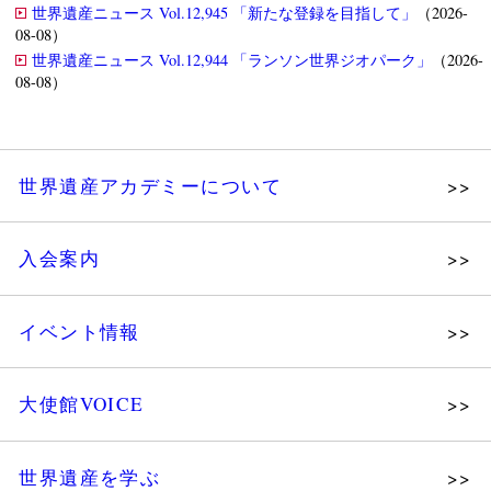
世界遺産ニュース Vol.12,945 「新たな登録を目指して」
（2026-
08-08）
世界遺産ニュース Vol.12,944 「ランソン世界ジオパーク」
（2026-
08-08）
世界遺産アカデミーについて
理念
入会案内
メッセージ
個人会員
主な活動
イベント情報
法人会員
沿革
講演会
会報誌サンプル
組織図・役員
大使館VOICE
大使館セミナー
会員限定ページ
研究員紹介
展示会
法人会員・協賛団体／公認団体
世界遺産を学ぶ