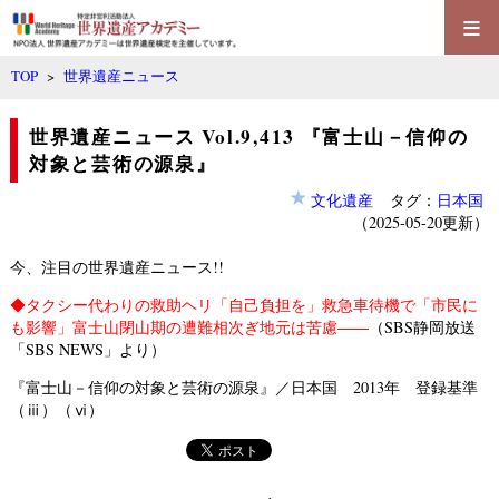
≡
TOP
>
世界遺産ニュース
世界遺産ニュース Vol.9,413 『富士山－信仰の
対象と芸術の源泉』
文化遺産
タグ：
日本国
（2025-05-20更新）
今、注目の世界遺産ニュース!!
◆
タクシー代わりの救助ヘリ「自己負担を」救急車待機で「市民に
も影響」富士山閉山期の遭難相次ぎ地元は苦慮――
（SBS静岡放送
「SBS NEWS」より）
『富士山－信仰の対象と芸術の源泉』／日本国 2013年 登録基準
（ⅲ）（ⅵ）