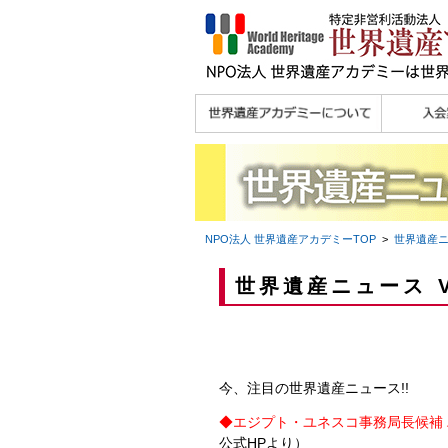
理念
メッセージ
主な活動内容
沿革
組織図・役員
研究員紹介 >>
法人会員・協賛団体
メディア協力／プレ
個人会員
法人会員
会報誌サ
会員限定
宮澤 光 MIYAZAWA, Hikaru
研究員によるメディ
／公認団体
スリリース
ア協力など
NPO法人 世界遺産アカデミー
TOP
>
世界遺産
世界遺産ニュース Vo
今、注目の世界遺産ニュース!!
◆
エジプト・ユネスコ事務局長候補
公式HPより）