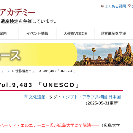
よくある質問
ンプル
ページ
講演会
大使館セミナー
展示会
講座・セミナー
ツアー情報
イベントレポート
研究員ブログ
マイスターのささや
WHAフォトギャラリ
世界遺産応援ブログ
世界遺産検定公式
学習アシスト動画
世界遺産ナビ
き
ー
HP
【pamon】
ニュース
> 世界遺産ニュース Vol.9,483 「UNESCO」
l.9,483 「UNESCO」
文化遺産
タグ：
エジプト・アラブ共和国
日本国
（2025-05-31更新）
 ハーリド・エルエナーニー氏が広島大学にて講演――
（広島大学