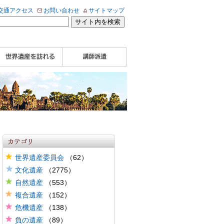
交通アクセス
お問い合わせ
サイトマップ
WHA認定講師について
WHA認定講師 紹介
WHA認定講師 紹介
自治体・民間団体関
企業関係者の方へ
学校・教育関係者の
動画
記事（会報誌）
係者の方へ
方へ
世界遺産委員会
（62）
文化遺産
（2775）
自然遺産
（553）
複合遺産
（152）
危機遺産
（138）
負の遺産
（89）