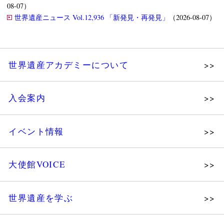
08-07）
世界遺産ニュース Vol.12,936 「新発見・再発見」
（2026-08-07）
世界遺産アカデミーについて
理念
入会案内
メッセージ
個人会員
主な活動
イベント情報
法人会員
沿革
講演会
会報誌サンプル
組織図・役員
大使館VOICE
大使館セミナー
会員限定ページ
研究員紹介
展示会
法人会員・協賛団体／公認団体
世界遺産を学ぶ
講座・セミナー
メディア協力／プレスリリース
研究員ブログ