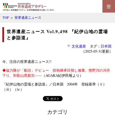
≡
TOP
>
世界遺産ニュース
世界遺産ニュース Vol.9,498 『紀伊山地の霊場
と参詣道』
文化遺産
タグ：
日本国
（2025-05-31更新）
今、注目の世界遺産ニュース!!
◆
協力隊が「船頭」デビュー 技術継承目指し修業、熊野川の川舟
下り、和歌山県新宮――
（AGARA紀伊民報より）
『紀伊山地の霊場と参詣道』／日本国 2004年 登録基準（ⅱ）
（ⅲ）（ⅳ）
カテゴリ