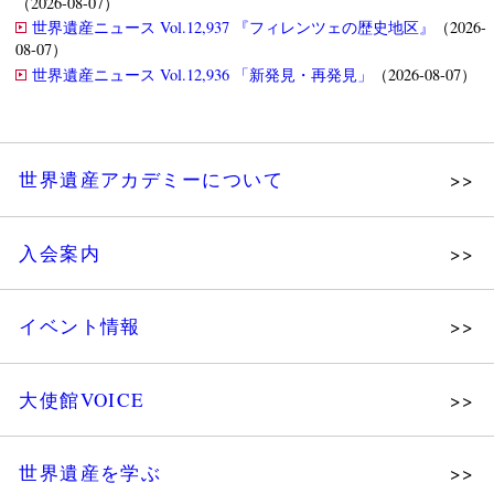
（2026-08-07）
世界遺産ニュース Vol.12,937 『フィレンツェの歴史地区』
（2026-
08-07）
世界遺産ニュース Vol.12,936 「新発見・再発見」
（2026-08-07）
世界遺産アカデミーについて
理念
入会案内
メッセージ
個人会員
主な活動
イベント情報
法人会員
沿革
講演会
会報誌サンプル
組織図・役員
大使館VOICE
大使館セミナー
会員限定ページ
研究員紹介
展示会
法人会員・協賛団体／公認団体
世界遺産を学ぶ