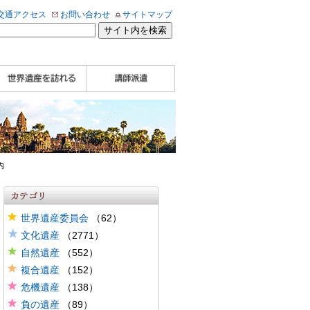
交通アクセス
お問い合わせ
サイトマップ
WHA認定講師について
WHA認定講師 紹介
WHA認定講師 紹介
自治体・民間団体関
企業関係者の方へ
学校・教育関係者の
動画
記事（会報誌）
係者の方へ
方へ
内
世界遺産委員会
（62）
文化遺産
（2771）
自然遺産
（552）
複合遺産
（152）
危機遺産
（138）
負の遺産
（89）