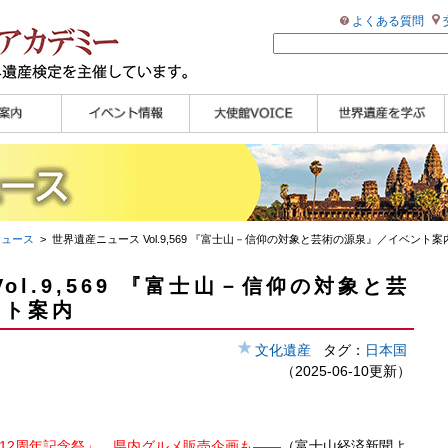
よくある質問
ンプル
ページ
講演会
大使館セミナー
展示会
講座・セミナー
ツアー情報
イベントレポート
研究員ブログ
マイスターのささや
WHAフォトギャラリ
世界遺産応援ブログ
世界遺産検定公式
学習アシスト動画
世界遺産ナビ
き
ー
HP
【pamon】
ニュース
> 世界遺産ニュース Vol.9,569 『富士山－信仰の対象と芸術の源泉』／イベント案
ol.9,569 『富士山－信仰の対象と芸
ント案内
文化遺産
タグ：
日本国
（2025-06-10更新）
12周年記念祭」 県内グルメ販売企画も――
（富士山経済新聞よ