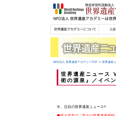
理念
メッセージ
主な活動内容
沿革
組織図・役員
研究員紹介 >>
法人会員・協賛団体
メディア協力／プレ
個人会員
法人会員
会報誌サ
会員限定
宮澤 光 MIYAZAWA, Hikaru
研究員によるメディ
／公認団体
スリリース
ア協力など
NPO法人 世界遺産アカデミー
TOP
>
世界遺産
世界遺産ニュース V
術の源泉』／イベ
今、注目の世界遺産ニュース!!
◆
富士宮市で「富士山世界遺産登録 