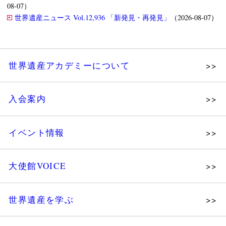
08-07）
世界遺産ニュース Vol.12,936 「新発見・再発見」
（2026-08-07）
世界遺産アカデミーについて
理念
入会案内
メッセージ
個人会員
主な活動
イベント情報
法人会員
沿革
講演会
会報誌サンプル
組織図・役員
大使館VOICE
大使館セミナー
会員限定ページ
研究員紹介
展示会
法人会員・協賛団体／公認団体
世界遺産を学ぶ
講座・セミナー
メディア協力／プレスリリース
研究員ブログ