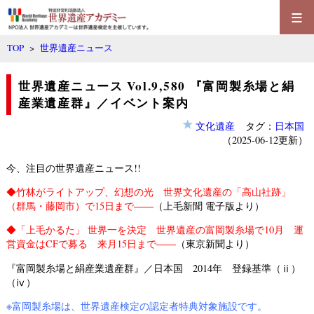
≡
TOP
>
世界遺産ニュース
世界遺産ニュース Vol.9,580 『富岡製糸場と絹
産業遺産群』／イベント案内
文化遺産
タグ：
日本国
（2025-06-12更新）
今、注目の世界遺産ニュース!!
◆
竹林がライトアップ、幻想の光 世界文化遺産の「高山社跡」
（群馬・藤岡市）で15日まで――
（上毛新聞 電子版より）
◆
「上毛かるた」 世界一を決定 世界遺産の富岡製糸場で10月 運
営資金はCFで募る 来月15日まで――
（東京新聞より）
『富岡製糸場と絹産業遺産群』／日本国 2014年 登録基準（ⅱ）
（ⅳ）
※
富岡製糸場
は、
世界遺産検定の認定者特典対象施設
です。