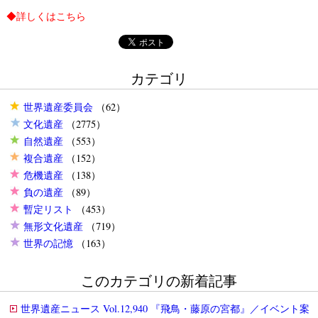
◆詳しくは
こちら
カテゴリ
世界遺産委員会
（62）
文化遺産
（2775）
自然遺産
（553）
複合遺産
（152）
危機遺産
（138）
負の遺産
（89）
暫定リスト
（453）
無形文化遺産
（719）
世界の記憶
（163）
このカテゴリの新着記事
世界遺産ニュース Vol.12,940 『飛鳥・藤原の宮都』／イベント案