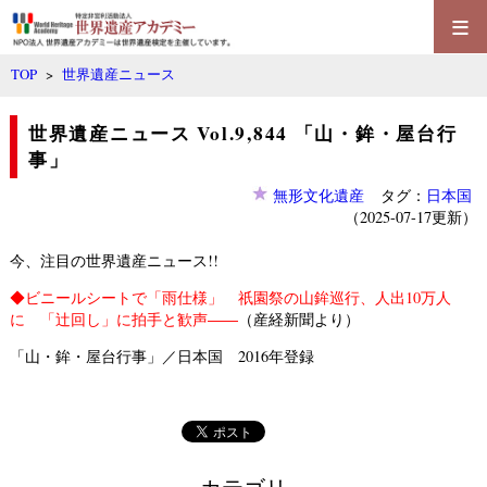
≡
TOP
>
世界遺産ニュース
世界遺産ニュース Vol.9,844 「山・鉾・屋台行
事」
無形文化遺産
タグ：
日本国
（2025-07-17更新）
今、注目の世界遺産ニュース!!
◆
ビニールシートで「雨仕様」 祇園祭の山鉾巡行、人出10万人
に 「辻回し」に拍手と歓声――
（産経新聞より）
「山・鉾・屋台行事」／日本国 2016年登録