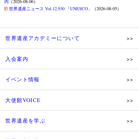
内
（2026-08-06）
世界遺産ニュース Vol.12,930 「UNESCO」
（2026-08-05）
世界遺産アカデミーについて
理念
入会案内
メッセージ
個人会員
主な活動
イベント情報
法人会員
沿革
講演会
会報誌サンプル
組織図・役員
大使館VOICE
大使館セミナー
会員限定ページ
研究員紹介
展示会
法人会員・協賛団体／公認団体
世界遺産を学ぶ
講座・セミナー
メディア協力／プレスリリース
研究員ブログ
ツアー情報