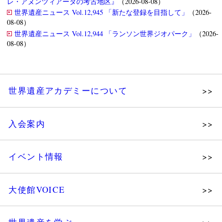
レ・アヌンツィアータの考古地区』
（2026-08-08）
世界遺産ニュース Vol.12,945 「新たな登録を目指して」
（2026-
08-08）
世界遺産ニュース Vol.12,944 「ランソン世界ジオパーク」
（2026-
08-08）
世界遺産アカデミーについて
理念
入会案内
メッセージ
個人会員
主な活動
イベント情報
法人会員
沿革
講演会
会報誌サンプル
組織図・役員
大使館VOICE
大使館セミナー
会員限定ページ
研究員紹介
展示会
法人会員・協賛団体／公認団体