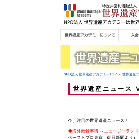
理念
メッセージ
主な活動内容
沿革
組織図・役員
研究員紹介 >>
法人会員・協賛団体
メディア協力／プレ
個人会員
法人会員
会報誌サ
会員限定
宮澤 光 MIYAZAWA, Hikaru
研究員によるメディ
／公認団体
スリリース
ア協力など
NPO法人 世界遺産アカデミー
TOP
>
世界遺産
世界遺産ニュース V
今、注目の世界遺産ニュース!!
◆
海外散骨事情 ～ニュージーラン
ベーストプロ東京、朝日新聞より）