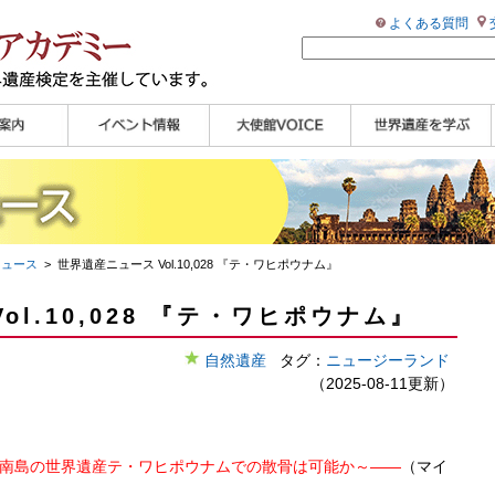
よくある質問
ンプル
ページ
講演会
大使館セミナー
展示会
講座・セミナー
ツアー情報
イベントレポート
研究員ブログ
マイスターのささや
WHAフォトギャラリ
世界遺産応援ブログ
世界遺産検定公式
学習アシスト動画
世界遺産ナビ
き
ー
HP
【pamon】
ニュース
> 世界遺産ニュース Vol.10,028 『テ・ワヒポウナム』
ol.10,028 『テ・ワヒポウナム』
自然遺産
タグ：
ニュージーランド
（2025-08-11更新）
ド南島の世界遺産テ・ワヒポウナムでの散骨は可能か～――
（マイ