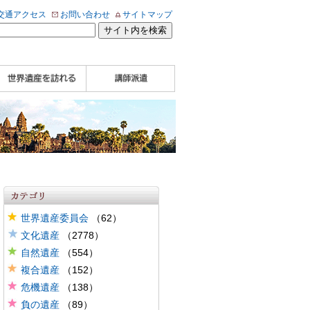
交通アクセス
お問い合わせ
サイトマップ
WHA認定講師について
WHA認定講師 紹介
WHA認定講師 紹介
自治体・民間団体関
企業関係者の方へ
学校・教育関係者の
動画
記事（会報誌）
係者の方へ
方へ
世界遺産委員会
（62）
文化遺産
（2778）
自然遺産
（554）
複合遺産
（152）
危機遺産
（138）
負の遺産
（89）