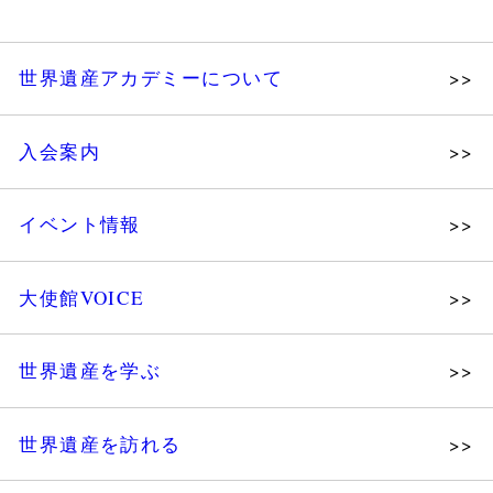
世界遺産アカデミーについて
理念
入会案内
メッセージ
個人会員
主な活動
イベント情報
法人会員
沿革
講演会
会報誌サンプル
組織図・役員
大使館VOICE
大使館セミナー
会員限定ページ
研究員紹介
展示会
法人会員・協賛団体／公認団体
世界遺産を学ぶ
講座・セミナー
メディア協力／プレスリリース
研究員ブログ
ツアー情報
世界遺産を訪れる
マイスターのささやき
イベントレポート