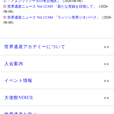
レ・アヌンツィアータの考古地区』
（2026-08-08）
世界遺産ニュース Vol.12,945 「新たな登録を目指して」
（2026-
08-08）
世界遺産ニュース Vol.12,944 「ランソン世界ジオパーク」
（2026-
08-08）
世界遺産アカデミーについて
理念
入会案内
メッセージ
個人会員
主な活動
イベント情報
法人会員
沿革
講演会
会報誌サンプル
組織図・役員
大使館VOICE
大使館セミナー
会員限定ページ
研究員紹介
展示会
法人会員・協賛団体／公認団体