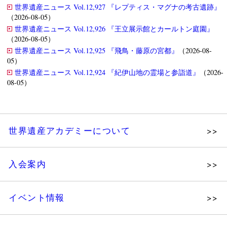
世界遺産ニュース Vol.12,927 『レプティス・マグナの考古遺跡』
（2026-08-05）
世界遺産ニュース Vol.12,926 『王立展示館とカールトン庭園』
（2026-08-05）
世界遺産ニュース Vol.12,925 『飛鳥・藤原の宮都』
（2026-08-
05）
世界遺産ニュース Vol.12,924 『紀伊山地の霊場と参詣道』
（2026-
08-05）
世界遺産アカデミーについて
理念
入会案内
メッセージ
個人会員
主な活動
イベント情報
法人会員
沿革
講演会
会報誌サンプル
組織図・役員