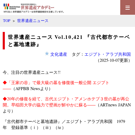
≡
TOP
>
世界遺産ニュース
世界遺産ニュース Vol.10,421 『古代都市テーベ
と墓地遺跡』
文化遺産
タグ：
エジプト・アラブ共和国
（2025-10-07更新）
今、注目の世界遺産ニュース!!
◆
「王家の谷」で最大級の墓を修復後一般公開 エジプト
――
（AFPBB Newsより）
◆
20年の修復を経て、古代エジプト・アメンホテプ３世の墓が再公
開。早稲田大学の協力で壁画が鮮やかに蘇る――
（ARTnews JAPAN
より）
『古代都市テーベと墓地遺跡』／エジプト・アラブ共和国 1979
年 登録基準（ⅰ）（ⅲ）（ⅳ）