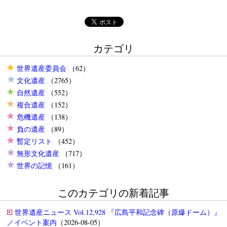
カテゴリ
世界遺産委員会
（62）
文化遺産
（2765）
自然遺産
（552）
複合遺産
（152）
危機遺産
（138）
負の遺産
（89）
暫定リスト
（452）
無形文化遺産
（717）
世界の記憶
（161）
このカテゴリの新着記事
世界遺産ニュース Vol.12,928 『広島平和記念碑（原爆ドーム）』
／イベント案内
（2026-08-05）