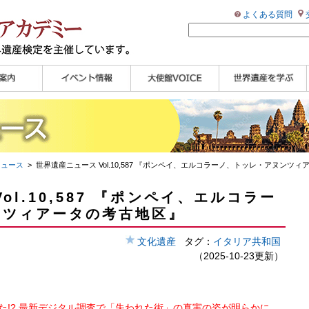
よくある質問
ンプル
ページ
講演会
大使館セミナー
展示会
講座・セミナー
ツアー情報
イベントレポート
研究員ブログ
マイスターのささや
WHAフォトギャラリ
世界遺産応援ブログ
世界遺産検定公式
学習アシスト動画
世界遺産ナビ
き
ー
HP
【pamon】
ニュース
> 世界遺産ニュース Vol.10,587 『ポンペイ、エルコラーノ、トッレ・アヌンツ
ol.10,587 『ポンペイ、エルコラー
ンツィアータの考古地区』
文化遺産
タグ：
イタリア共和国
（2025-10-23更新）
た!? 最新デジタル調査で「失われた街」の真実の姿が明らかに