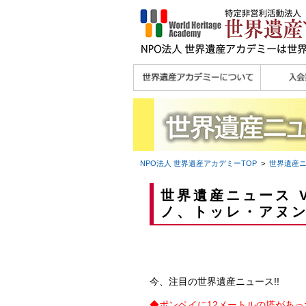
理念
メッセージ
主な活動内容
沿革
組織図・役員
研究員紹介 >>
法人会員・協賛団体
メディア協力／プレ
個人会員
法人会員
会報誌サ
会員限定
宮澤 光 MIYAZAWA, Hikaru
研究員によるメディ
／公認団体
スリリース
ア協力など
NPO法人 世界遺産アカデミー
TOP
>
世界遺産
世界遺産ニュース V
ノ、トッレ・アヌ
今、注目の世界遺産ニュース!!
◆
ポンペイに12メートルの塔があっ