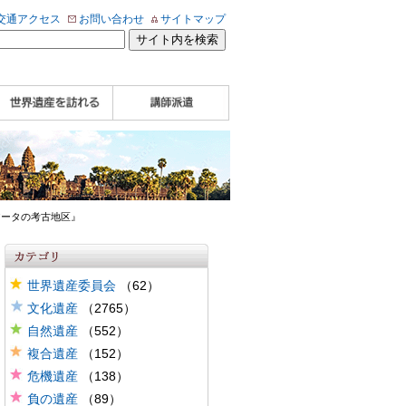
交通アクセス
お問い合わせ
サイトマップ
WHA認定講師について
WHA認定講師 紹介
WHA認定講師 紹介
自治体・民間団体関
企業関係者の方へ
学校・教育関係者の
動画
記事（会報誌）
係者の方へ
方へ
ィアータの考古地区』
世界遺産委員会
（62）
文化遺産
（2765）
自然遺産
（552）
複合遺産
（152）
危機遺産
（138）
負の遺産
（89）