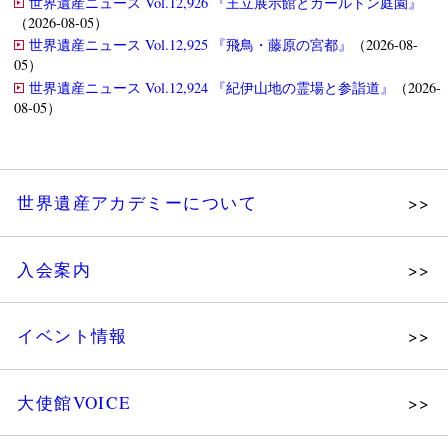
世界遺産ニュース Vol.12,926 『王立展示館とカールトン庭園』
（2026-08-05）
世界遺産ニュース Vol.12,925 『飛鳥・藤原の宮都』
（2026-08-
05）
世界遺産ニュース Vol.12,924 『紀伊山地の霊場と参詣道』
（2026-
08-05）
世界遺産アカデミーについて
理念
入会案内
メッセージ
個人会員
主な活動
イベント情報
法人会員
沿革
講演会
会報誌サンプル
組織図・役員
大使館VOICE
大使館セミナー
会員限定ページ
研究員紹介