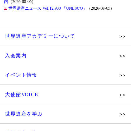
内
（2026-08-06）
世界遺産ニュース Vol.12,930 「UNESCO」
（2026-08-05）
世界遺産アカデミーについて
理念
入会案内
メッセージ
個人会員
主な活動
イベント情報
法人会員
沿革
講演会
会報誌サンプル
組織図・役員
大使館VOICE
大使館セミナー
会員限定ページ
研究員紹介
展示会
法人会員・協賛団体／公認団体
世界遺産を学ぶ
講座・セミナー
メディア協力／プレスリリース
研究員ブログ
ツアー情報