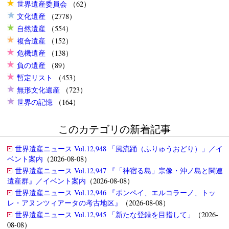
世界遺産委員会
（62）
文化遺産
（2778）
自然遺産
（554）
複合遺産
（152）
危機遺産
（138）
負の遺産
（89）
暫定リスト
（453）
無形文化遺産
（723）
世界の記憶
（164）
このカテゴリの新着記事
世界遺産ニュース Vol.12,948 「風流踊（ふりゅうおどり）」／イ
ベント案内
（2026-08-08）
世界遺産ニュース Vol.12,947 『「神宿る島」宗像・沖ノ島と関連
遺産群』／イベント案内
（2026-08-08）
世界遺産ニュース Vol.12,946 『ポンペイ、エルコラーノ、トッ
レ・アヌンツィアータの考古地区』
（2026-08-08）
世界遺産ニュース Vol.12,945 「新たな登録を目指して」
（2026-
08-08）