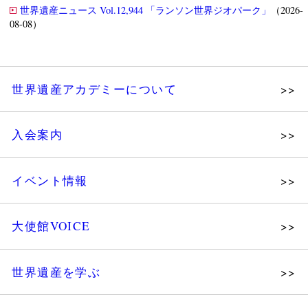
世界遺産ニュース Vol.12,944 「ランソン世界ジオパーク」
（2026-
08-08）
世界遺産アカデミーについて
理念
入会案内
メッセージ
個人会員
主な活動
イベント情報
法人会員
沿革
講演会
会報誌サンプル
組織図・役員
大使館VOICE
大使館セミナー
会員限定ページ
研究員紹介
展示会
法人会員・協賛団体／公認団体
世界遺産を学ぶ
講座・セミナー
メディア協力／プレスリリース
研究員ブログ