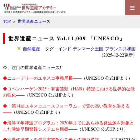
≡
TOP
>
世界遺産ニュース
世界遺産ニュース Vol.11,009 「UNESCO」
自然遺産
タグ：
インド
デンマーク王国
フランス共和国
（2025-12-22更新）
今、注目の世界遺産ニュース!!
◆
ニューデリーのユネスコ事務局長――
（UNESCO 公式HPより）
◆
コペンハーゲン2025：有害藻類（HAB）特定における世界的な能
力強化――
（UNESCO 公式HPより）
◆
「第14回ユネスコユースフォーラム」で質の高い教育を訴える
――
（UNESCO 公式HPより）
◆
海洋10年津波プログラム：2030年までにあらゆる発生源を対象と
した津波早期警報システムを構築――
（UNESCO 公式HPより）
◆
次世代津波・沿岸災害警報システムの能力構築――
（UNESCO 公