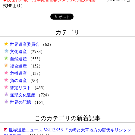
式HPより）
カテゴリ
世界遺産委員会
（62）
文化遺産
（2783）
自然遺産
（555）
複合遺産
（152）
危機遺産
（138）
負の遺産
（90）
暫定リスト
（455）
無形文化遺産
（724）
世界の記憶
（164）
このカテゴリの新着記事
世界遺産ニュース Vol.12,956 『長崎と天草地方の潜伏キリシタン