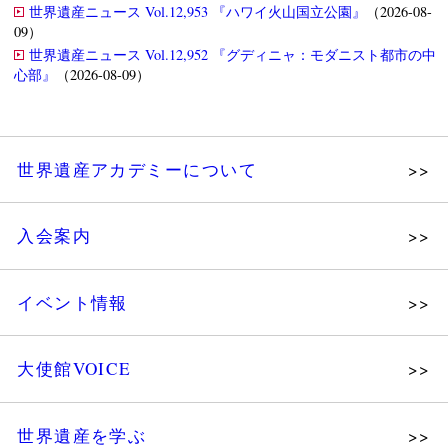
世界遺産ニュース Vol.12,953 『ハワイ火山国立公園』
（2026-08-
09）
世界遺産ニュース Vol.12,952 『グディニャ：モダニスト都市の中
心部』
（2026-08-09）
世界遺産アカデミーについて
理念
入会案内
メッセージ
個人会員
主な活動
イベント情報
法人会員
沿革
講演会
会報誌サンプル
組織図・役員
大使館VOICE
大使館セミナー
会員限定ページ
研究員紹介
展示会
法人会員・協賛団体／公認団体
世界遺産を学ぶ