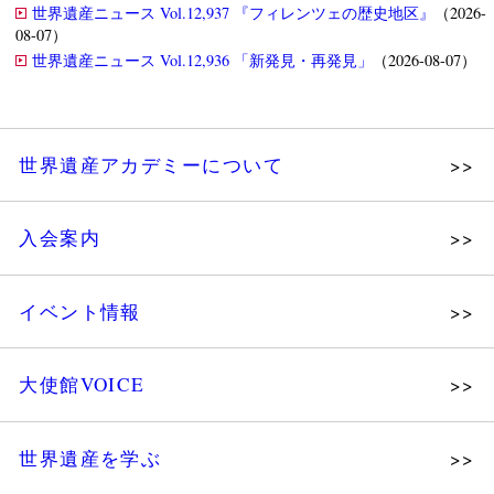
世界遺産ニュース Vol.12,937 『フィレンツェの歴史地区』
（2026-
08-07）
世界遺産ニュース Vol.12,936 「新発見・再発見」
（2026-08-07）
世界遺産アカデミーについて
理念
入会案内
メッセージ
個人会員
主な活動
イベント情報
法人会員
沿革
講演会
会報誌サンプル
組織図・役員
大使館VOICE
大使館セミナー
会員限定ページ
研究員紹介
展示会
法人会員・協賛団体／公認団体
世界遺産を学ぶ
講座・セミナー
メディア協力／プレスリリース