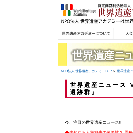
理念
メッセージ
主な活動内容
沿革
組織図・役員
研究員紹介 >>
法人会員・協賛団体
メディア協力／プレ
個人会員
法人会員
会報誌サ
会員限定
宮澤 光 MIYAZAWA, Hikaru
研究員によるメディ
／公認団体
スリリース
ア協力など
NPO法人 世界遺産アカデミー
TOP
>
世界遺産
世界遺産ニュース V
遺跡群』
今、注目の世界遺産ニュース!!
◆
未知なる人類祖先の可能性？ 霊