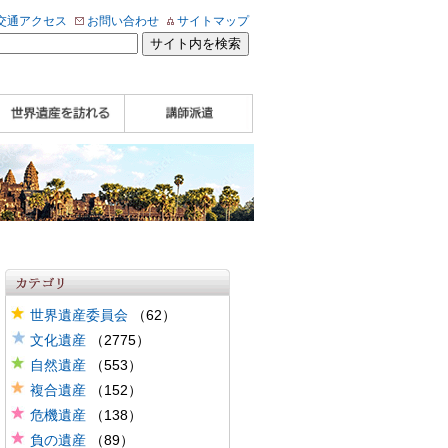
交通アクセス
お問い合わせ
サイトマップ
WHA認定講師について
WHA認定講師 紹介
WHA認定講師 紹介
自治体・民間団体関
企業関係者の方へ
学校・教育関係者の
動画
記事（会報誌）
係者の方へ
方へ
世界遺産委員会
（62）
文化遺産
（2775）
自然遺産
（553）
複合遺産
（152）
危機遺産
（138）
負の遺産
（89）