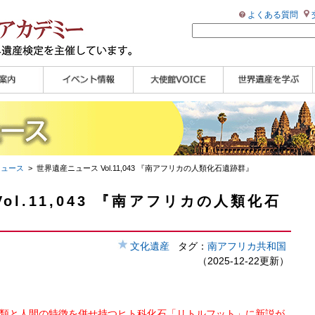
よくある質問
ンプル
ページ
講演会
大使館セミナー
展示会
講座・セミナー
ツアー情報
イベントレポート
研究員ブログ
マイスターのささや
WHAフォトギャラリ
世界遺産応援ブログ
世界遺産検定公式
学習アシスト動画
世界遺産ナビ
き
ー
HP
【pamon】
ニュース
> 世界遺産ニュース Vol.11,043 『南アフリカの人類化石遺跡群』
ol.11,043 『南アフリカの人類化石
文化遺産
タグ：
南アフリカ共和国
（2025-12-22更新）
長類と人間の特徴を併せ持つヒト科化石「リトルフット」に新説が