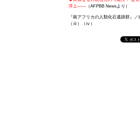
浮上――
（AFPBB Newsより）
『南アフリカの人類化石遺跡群』／南
（ⅲ）（ⅳ）