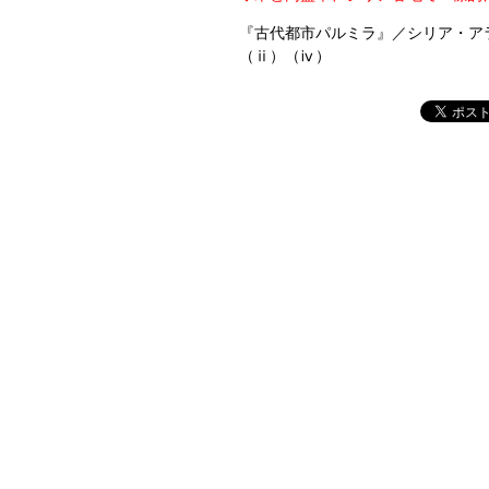
『古代都市パルミラ』／シリア・アラ
（ⅱ）（ⅳ）