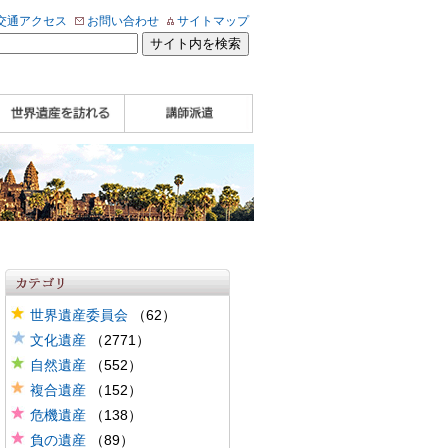
交通アクセス
お問い合わせ
サイトマップ
WHA認定講師について
WHA認定講師 紹介
WHA認定講師 紹介
自治体・民間団体関
企業関係者の方へ
学校・教育関係者の
動画
記事（会報誌）
係者の方へ
方へ
世界遺産委員会
（62）
文化遺産
（2771）
自然遺産
（552）
複合遺産
（152）
危機遺産
（138）
負の遺産
（89）