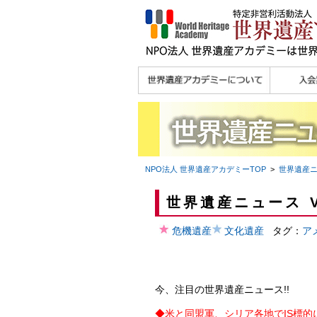
理念
メッセージ
主な活動内容
沿革
組織図・役員
研究員紹介 >>
法人会員・協賛団体
メディア協力／プレ
個人会員
法人会員
会報誌サ
会員限定
宮澤 光 MIYAZAWA, Hikaru
研究員によるメディ
／公認団体
スリリース
ア協力など
NPO法人 世界遺産アカデミー
TOP
>
世界遺産
世界遺産ニュース V
危機遺産
文化遺産
タグ：
ア
今、注目の世界遺産ニュース!!
◆
米と同盟軍、シリア各地でIS標的