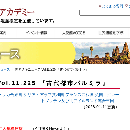
よくある質問
ンプル
ページ
講演会
大使館セミナー
展示会
講座・セミナー
ツアー情報
イベントレポート
研究員ブログ
マイスターのささや
WHAフォトギャラリ
世界遺産応援ブログ
世界遺産検定公式
学習アシスト動画
世界遺産ナビ
き
ー
HP
【pamon】
ニュース
> 世界遺産ニュース Vol.11,225 『古代都市パルミラ』
ol.11,225 『古代都市パルミラ』
メリカ合衆国
シリア・アラブ共和国
フランス共和国
英国（グレー
トブリテン及び北アイルランド連合王国）
（2026-01-11更新）
に大規模攻撃――
（AFPBB Newsより）