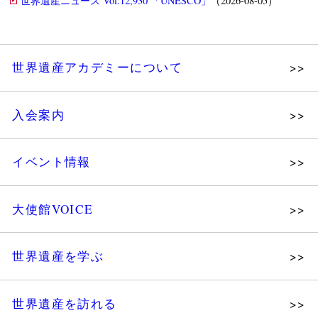
世界遺産ニュース Vol.12,930 「UNESCO」
（2026-08-05）
世界遺産アカデミーについて
理念
入会案内
メッセージ
個人会員
主な活動
イベント情報
法人会員
沿革
講演会
会報誌サンプル
組織図・役員
大使館VOICE
大使館セミナー
会員限定ページ
研究員紹介
展示会
法人会員・協賛団体／公認団体
世界遺産を学ぶ
講座・セミナー
メディア協力／プレスリリース
研究員ブログ
ツアー情報
世界遺産を訪れる
マイスターのささやき