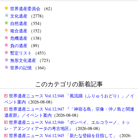
世界遺産委員会
（62）
文化遺産
（2778）
自然遺産
（554）
複合遺産
（152）
危機遺産
（138）
負の遺産
（89）
暫定リスト
（453）
無形文化遺産
（723）
世界の記憶
（164）
このカテゴリの新着記事
世界遺産ニュース Vol.12,948 「風流踊（ふりゅうおどり）」／イ
ベント案内
（2026-08-08）
世界遺産ニュース Vol.12,947 『「神宿る島」宗像・沖ノ島と関連
遺産群』／イベント案内
（2026-08-08）
世界遺産ニュース Vol.12,946 『ポンペイ、エルコラーノ、トッ
レ・アヌンツィアータの考古地区』
（2026-08-08）
世界遺産ニュース Vol.12,945 「新たな登録を目指して」
（2026-