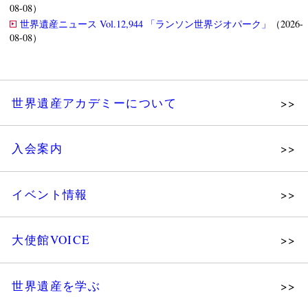
08-08）
世界遺産ニュース Vol.12,944 「ランソン世界ジオパーク」
（2026-
08-08）
世界遺産アカデミーについて
理念
入会案内
メッセージ
個人会員
主な活動
イベント情報
法人会員
沿革
講演会
会報誌サンプル
組織図・役員
大使館VOICE
大使館セミナー
会員限定ページ
研究員紹介
展示会
法人会員・協賛団体／公認団体
世界遺産を学ぶ
講座・セミナー
メディア協力／プレスリリース