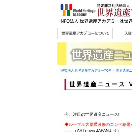
理念
メッセージ
主な活動内容
沿革
組織図・役員
研究員紹介 >>
法人会員・協賛団体
メディア協力／プレ
個人会員
法人会員
会報誌サ
会員限定
宮澤 光 MIYAZAWA, Hikaru
研究員によるメディ
／公認団体
スリリース
ア協力など
NPO法人 世界遺産アカデミー
TOP
>
世界遺産
世界遺産ニュース V
今、注目の世界遺産ニュース!!
◆
ルーブル大規模改修のコンペ結果
――
（ARTnews JAPANより）