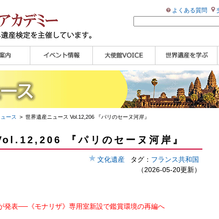
よくある質問
ンプル
ページ
講演会
大使館セミナー
展示会
講座・セミナー
ツアー情報
イベントレポート
研究員ブログ
マイスターのささや
WHAフォトギャラリ
世界遺産応援ブログ
世界遺産検定公式
学習アシスト動画
世界遺産ナビ
き
ー
HP
【pamon】
ニュース
> 世界遺産ニュース Vol.12,206 『パリのセーヌ河岸』
ol.12,206 『パリのセーヌ河岸』
文化遺産
タグ：
フランス共和国
（2026-05-20更新）
が発表──《モナリザ》専用室新設で鑑賞環境の再編へ