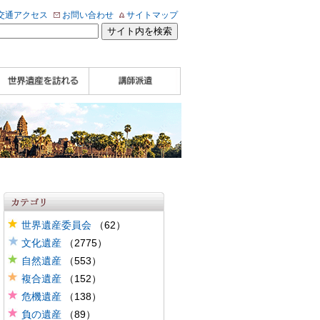
交通アクセス
お問い合わせ
サイトマップ
WHA認定講師について
WHA認定講師 紹介
WHA認定講師 紹介
自治体・民間団体関
企業関係者の方へ
学校・教育関係者の
動画
記事（会報誌）
係者の方へ
方へ
世界遺産委員会
（62）
文化遺産
（2775）
自然遺産
（553）
複合遺産
（152）
危機遺産
（138）
負の遺産
（89）