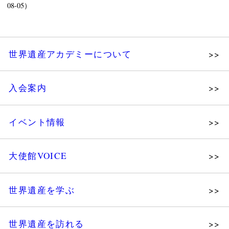
08-05）
世界遺産アカデミーについて
理念
入会案内
メッセージ
個人会員
主な活動
イベント情報
法人会員
沿革
講演会
会報誌サンプル
組織図・役員
大使館VOICE
大使館セミナー
会員限定ページ
研究員紹介
展示会
法人会員・協賛団体／公認団体
世界遺産を学ぶ
講座・セミナー
メディア協力／プレスリリース
研究員ブログ
ツアー情報
世界遺産を訪れる