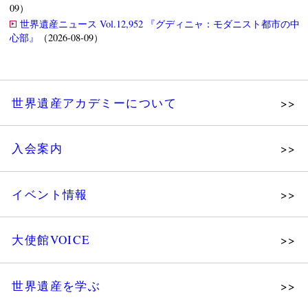
09）
世界遺産ニュース Vol.12,952 『グディニャ：モダニスト都市の中
心部』
（2026-08-09）
世界遺産アカデミーについて
理念
入会案内
メッセージ
個人会員
主な活動
イベント情報
法人会員
沿革
講演会
会報誌サンプル
組織図・役員
大使館VOICE
大使館セミナー
会員限定ページ
研究員紹介
展示会
法人会員・協賛団体／公認団体
世界遺産を学ぶ
講座・セミナー
メディア協力／プレスリリース